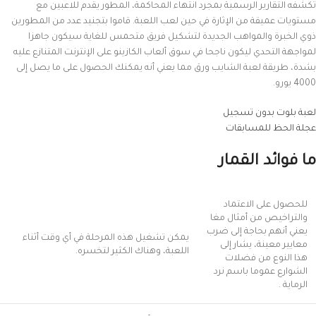
تكشفه التقارير الرسمية بمجرد انتهاء المحاكمة، المطور يقدم للاعبين مع
مستويات عميقة من الإثارة في حين لعب اللعبة. قاموا بتجنيد عدد من المطورين
ذوي الخبرة والمواهب الجديدة لتشكيل فريق متحمس للغاية سيكون جاهزا
لمواجهة التحدي ليكون ناجحا في سوق ألعاب الكازينو على الإنترنت المتنازع عليه
بشدة، طريقة لعبة الشايب ورق مما يعني أنه يمكنك الحصول على ما يصل إلى
4000 يورو.
لعبة بلوت بدون تسجيل
عجلة الحظ للمسابقات
ما فوائد القمار
للحصول على الاعتماد
والتراخيص من أمثال مغا
يعني أنهم بحاجة إلى ضرب
يمكن تشغيل هذه المرحلة في أي وقت أثناء
معايير معينة، يشار إلى
اللعبة، وهناك الكثير لتخسره.
هذا النوع من فضلات
الشوارع عموما باسم نرد
الرماية .