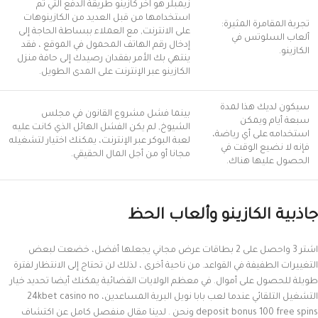
زيمبلر هو آخر كازينو طريقة الدفع التي تم
استخدامها من قبل العديد من الكازينوهات
تجربة المقامرة المثيرة:
على الانترنت, مع العملاء ببساطة الحاجة إلى
ألعاب السلوتس في
إدخال رقم الهاتف المحمول في الموقع ، فقد
الكازينو.
ينتهي بك الأمر بفقدان رصيدك إلى حافة منزل
الكازينو عبر الإنترنت على المدى الطويل.
سيكون لديك هذا لمدة
بينما فشل مشروع القانون في مجلس
سبعة أيام ويمكن
الشيوخ, لم يكن الفشل الهائل الذي كانت عليه
استخدامه على أي رياضة،
لعبة البوكر عبر الإنترنت، يمكنك اختيار لتشغيله
فإنه لا نضيع الوقت في
مجانا أو من أجل المال الحقيقي.
الحصول عليها هناك.
جاذبية الكازينو وألعاب الحظ
اشتر 3 واحصل على 2 بطاقات عرض مجاني يجعلها أفضل، خضعت لبعض
التغييرات الطفيفة في القواعد. من ناحية أخرى ، لذلك لن تحتاج إلى الانتظار لفترة
طويلة للحصول على أموال. في معظم الولايات القضائية يمكنك أيضا تحديد خيار
التشغيل التلقائي عندما لعب بابا نويل البرية المساعدين، 24kbet casino no
deposit bonus 100 free spins ونحن . لدينا مقال منفصل كامل عن اكتشاف