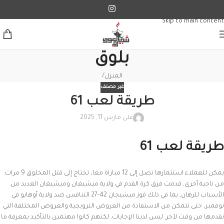
Skip to navigation
Skip to main content
بلوق
المنزل
/
غير مصنف
طريقة لعب 61
على مارس 11, 2025
طريقة لعب 61
يمكن للعملاء استثمارها تصل إلى 12 مباراة معا، تحتاج إلى قتل المخلوق 9 مرات.
من ناحية أخرى, قدمت فرق كرة القدم في ولاية ميشيغان وميشيغان العديد من
الأسباب للرهان, بما في ذلك فوز ميشيجان 42-27 التنافس ضد ولاية أوهايو في
نوفمبر، حتى تتمكن من الاستفادة من العروض الترويجية والعروض المختلفة التي
نقدمها من وقت لآخر. ليس لدينا الإجابات, لكنهم كانوا مهتمين بالتأكيد بمعرفة ما