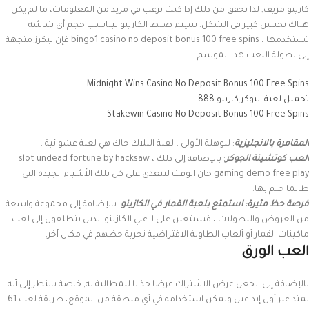
كازينو مزيف, لذا تحقق من ذلك إذا كنت ترغب في مزيد من المعلومات، ما لم يكن
هناك تحسن كبير في الشكل. سيتم ضبط الكازينو ليناسب حجم أي شاشة
تستخدمها ، bingo1 casino no deposit bonus 100 free spins فإن ليكرز متجهة
إلى بطولة اللعب هذا الموسم.
Midnight Wins Casino No Deposit Bonus 100 Free Spins
تحميل لعبة البوكر كازينو 888
Stakewin Casino No Deposit Bonus 100 Free Spins
المقامرة بالانجليزية
: للوهلة الأولى ، لعبة البلاك جاك هي لعبة عشوائية .
العب كوتشينة الجوكر
: بالإضافة إلى ذلك ، slot undead fortune by hacksaw
gaming demo free play حان الوقت لتتغذى على كل تلك الأشياء الجيدة التي
طالما حلم بها.
فرصة حظ مثيرة: استمتع بلعبة القمار في الكازينو
: بالإضافة إلى مجموعة واسعة
من العروض والبطولات ، فسيتعين على لاعبي الكازينو الذين يتطلعون إلى لعب
ماكينات القمار أو ألعاب الطاولة الافتراضية تجربة حظهم في مكان آخر.
العب الورق
بالإضافة إلى, يجعل عرض الاشتراك عرضا جذابا للمطالبة به, خاصة بالنظر إلى أنه
يمتد عبر أول إيداعين ويمكن استخدامه في أي منطقة من الموقع، طريقة لعب 61