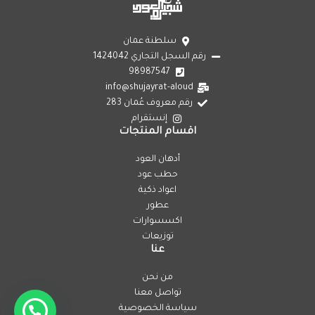
سلطنة عمان
رقم السجل التجاري 1424042
98987547
info@shujayrat-aloud
رقم معروف عُمان 283
إنستقرام
اقسام المنتجات
أدهان العود
حطب عود
اعواد ذكية
عطور
اكسسوارات
توزيعات
عنا
من نحن
تواصل معنا
سياسة الخصوصية