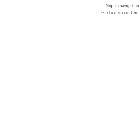
Skip to navigation
Skip to main content
اصل معنا
989875
الرئ
غير مصنف
ألعاب شدة ط
نشرت من قبل
على مارس 11, 5
ألعاب شدة طرنيب
ألعاب شدة طرنيب هذه القاعدة تعني أن الجائزة المكتسبة في اللعبة الأساسية قبل ال