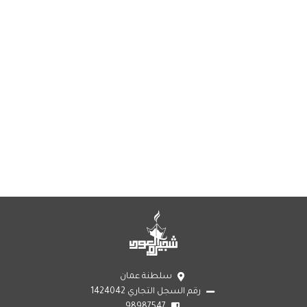
سلطنة عمان
رقم السجل التجاري 1424042
98987547